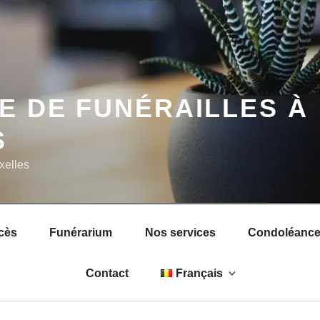
E DE FUNÉRAILLES À
S
xelles
cès
Funérarium
Nos services
Condoléances
Contact
Français